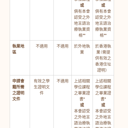
或
或
俱有本會
俱有本會
認受之外
認受之外
地言語治
地言語治
療執業資
療執業資
格**
格**
執業地
不適用
不適用
於外地執
於香港執
區
業
業 (需提
供有效之
香港住址
證明）
申請會
有效之學
不適用
上述相關
上述相關
籍所需
生證明文
學位課程
學位課程
之證明
件
之畢業證
之畢業證
文件
書*
書*
或
或
本會認受
本會認受
之外地言
之外地言
語治療執
語治療執