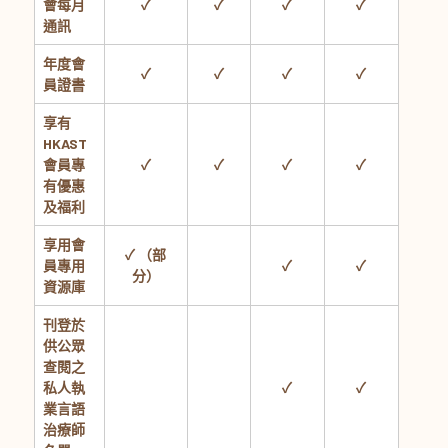
會每月
✓
✓
✓
✓
通訊
年度會
✓
✓
✓
✓
員證書
享有
HKAST
會員專
✓
✓
✓
✓
有優惠
及福利
享用會
✓ （部
員專用
✓
✓
分）
資源庫
刊登於
供公眾
查閱之
私人執
✓
✓
業言語
治療師