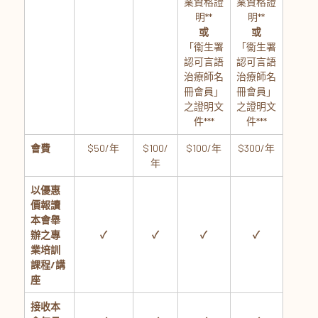
業資格證
業資格證
明**
明**
或
或
「衞生署
「衞生署
認可言語
認可言語
治療師名
治療師名
冊會員」
冊會員」
之證明文
之證明文
件***
件***
會費
$50/年
$100/
$100/年
$300/年
年
以優惠
價報讀
本會舉
辦之專
✓
✓
✓
✓
業培訓
課程/講
座
接收本