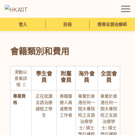
登入
註冊
搜尋言語治療師
會籍類別和費用
滑動以
學生會
附屬
海外會
全面會
查看詳
員
會員
員
員
情
專業資
正在就讀
專職醫
畢業於香
畢業於香
格
言語治療
療人員
港任何一
港任何一
課程之學
或教育
間大專院
間大專院
生
工作者
校之言語
校之言語
治療學
治療學
士/ 碩士
士/ 碩士
學位課程
學位課程