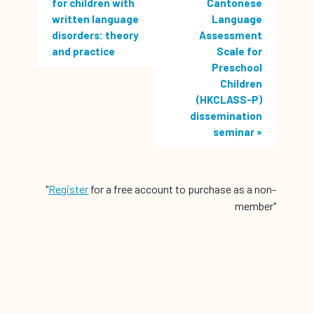
for children with
Cantonese
written language
Language
disorders: theory
Assessment
and practice
Scale for
Preschool
Children
(HKCLASS-P)
dissemination
seminar
»
"
Register
for a free account to purchase as a non-
member"