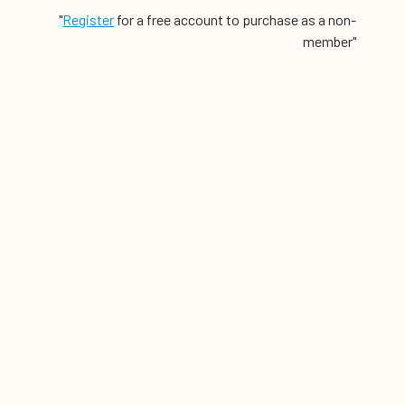
"
Register
for a free account to purchase as a non-
member"