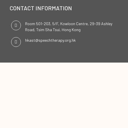
CONTACT INFORMATION
Room 501-203, 5/F, Kowloon Centre, 29-39 Ashley
Road, Tsim Sha Tsui, Hong Kong
hkast@speechtherapy.org.hk
SOCIAL CHANNELS
ENGLISH
中文